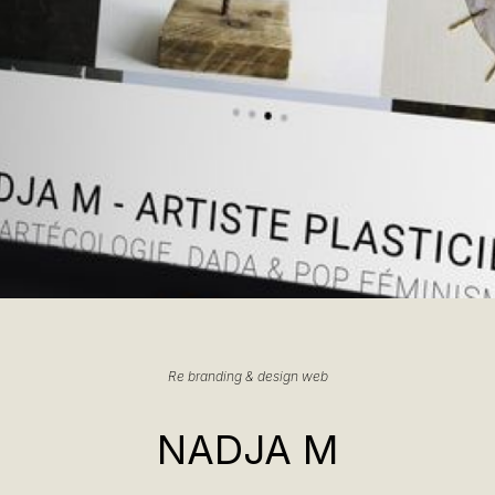
Re b
randing
&
design web
NADJA M